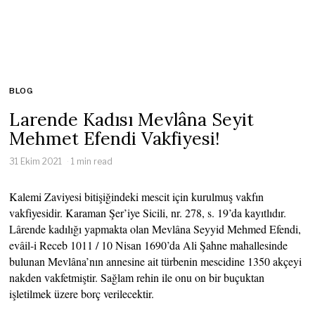
BLOG
Larende Kadısı Mevlâna Seyit
Mehmet Efendi Vakfiyesi!
31 Ekim 2021
1 min read
Kalemi Zaviyesi bitişiğindeki mescit için kurulmuş vakfın
vakfiyesidir. Karaman Şer’iye Sicili, nr. 278, s. 19’da kayıtlıdır.
Lârende kadılığı yapmakta olan Mevlâna Seyyid Mehmed Efendi,
evâil-i Receb 1011 / 10 Nisan 1690’da Ali Şahne mahallesinde
bulunan Mevlâna’nın annesine ait türbenin mescidine 1350 akçeyi
nakden vakfetmiştir. Sağlam rehin ile onu on bir buçuktan
işletilmek üzere borç verilecektir.