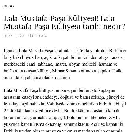
BLOG
Lala Mustafa Paşa Külliyesi! Lala
Mustafa Paşa Külliyesi tarihi nedir?
31 Ekim 2021
1 min read
Ilgın’da Lâlâ Mustafa Paşa tarafından 1576’da yaptırıldı. Birbirine
bitişik iki büyük han, açık ve kapalı bölümlerinden oluşan arasta,
merkezdeki cami, tabhane, imaret, sıbyan mektebi, hamam ve
helâlardan oluşan külliye, Mimar Sinan tarafından yapıldı. Halk
arasında kapalı çarşı olarak da anılır.
Lâlâ Mustafa Paşa külliyesinin kuzeyini bütünüyle kaplayan
arastanın kuzeyi ana caddeye, doğusu ve batısı sokağa, güneyi de
iç avluya açılmaktadır. Vakfiyede sınırları belirtilen birbirine bitişik
25 dükkândan söz edilmektedir. Bu dükkânlar arastanın kapalı
bölümünü oluşturmakta olup açık bölümün muhtemelen XVII.
yüzyılda kapalı kısma eklendiği sanılmaktadır. Açık ve kapalı iki
farklı kısımdan oluşan arastaya yakın zamanda yapılan onarımla