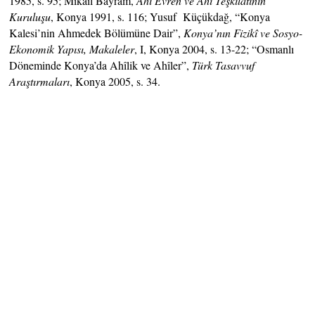
1985, s. 95; Mikail Bayram,
Ahi Evren ve Ahi Teşkilâtının
Kuruluşu
, Konya 1991, s. 116; Yusuf Küçükdağ, “Konya
Kalesi’nin Ahmedek Bölümüne Dair”,
Konya’nın Fizikî ve Sosyo-
Ekonomik Yapısı, Makaleler
, I, Konya 2004, s. 13-22; “Osmanlı
Döneminde Konya’da Ahîlik ve Ahîler”,
Türk Tasavvuf
Araştırmaları
, Konya 2005, s. 34.