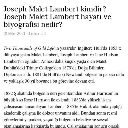
Joseph Malet Lambert kimdir?
Joseph Malet Lambert hayatı ve
biyografisi nedir?
31 Ekim 2021
1 min read
Two Thousands of Gild Life
’ın yazarıdır. İngiltere Hull’da 1853’te
dünyaya gelen Malet Lambert, Joseph Lambert ve Jane Hudson
Lambert’in oğludur. Annesi daha küçük yaşta ölen Malet,
Dublin’deki Trinity College’den 1879’da Doğa Bilimleri
Diploması aldı. 1881’de Hull’daki Newland bölgesinin papazı oldu
ve yaklaşık 30 yıl boyunca bu görevine devam etti.
1882 Şubatında bölgenin ileri gelenlerinden Arthur Harrison’un
büyük kızı Rose Harrison ile evlendi. 1883’de yüksek lisans
çalışmasını tamamlayan Lambert, 1885’te Hukuk alanında yaptığı
akademik çalışma ile doktor unvanını aldı. Bundan sonra resmî
görevlerini yaparken, yaşadığı bölgenin belediye ve sosyal
planlamalarına katkılarda bulundu. Çalışmalarının sonucu olarak