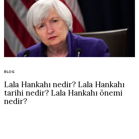
BLOG
Lala Hankahı nedir? Lala Hankahı
tarihi nedir? Lala Hankahı önemi
nedir?
31 Ekim 2021
2 mins read
Konya kalesinin Ertaş kapısı dâhilindeydi. Araştırmacılar, bânisi I.
Alâeddin Keykubat (1221-1237)’ın lâlâsı Abdullah oğlu Ruzbe