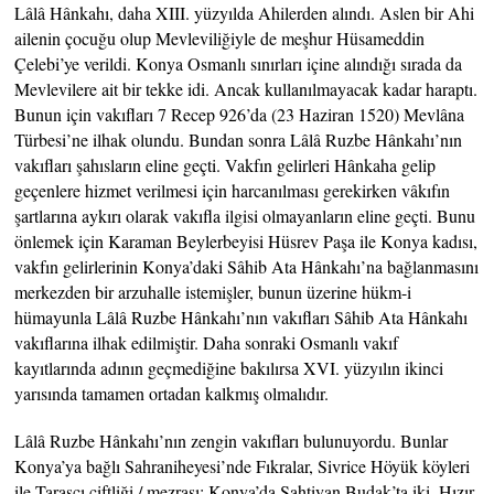
Lâlâ Hânkahı, daha XIII. yüzyılda Ahilerden alındı. Aslen bir Ahi
ailenin çocuğu olup Mevleviliğiyle de meşhur Hüsameddin
Çelebi’ye verildi. Konya Osmanlı sınırları içine alındığı sırada da
Mevlevilere ait bir tekke idi. Ancak kullanılmayacak kadar haraptı.
Bunun için vakıfları 7 Recep 926’da (23 Haziran 1520) Mevlâna
Türbesi’ne ilhak olundu. Bundan sonra Lâlâ Ruzbe Hânkahı’nın
vakıfları şahısların eline geçti. Vakfın gelirleri Hânkaha gelip
geçenlere hizmet verilmesi için harcanılması gerekirken vâkıfın
şartlarına aykırı olarak vakıfla ilgisi olmayanların eline geçti. Bunu
önlemek için Karaman Beylerbeyisi Hüsrev Paşa ile Konya kadısı,
vakfın gelirlerinin Konya’daki Sâhib Ata Hânkahı’na bağlanmasını
merkezden bir arzuhalle istemişler, bunun üzerine hükm-i
hümayunla Lâlâ Ruzbe Hânkahı’nın vakıfları Sâhib Ata Hânkahı
vakıflarına ilhak edilmiştir. Daha sonraki Osmanlı vakıf
kayıtlarında adının geçmediğine bakılırsa XVI. yüzyılın ikinci
yarısında tamamen ortadan kalkmış olmalıdır.
Lâlâ Ruzbe Hânkahı’nın zengin vakıfları bulunuyordu. Bunlar
Konya’ya bağlı Sahraniheyesi’nde Fıkralar, Sivrice Höyük köyleri
ile Taraşçı çiftliği / mezrası; Konya’da Sahtiyan Budak’ta iki, Hızır