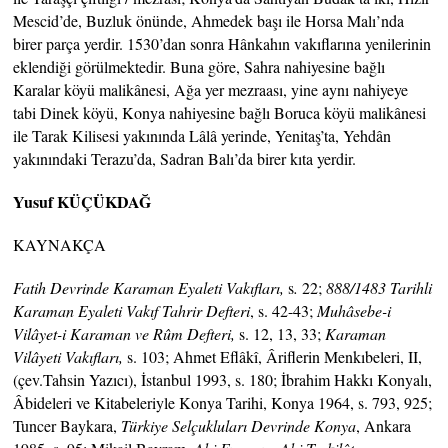
Mescid’de, Buzluk önünde, Ahmedek başı ile Horsa Malı’nda
birer parça yerdir. 1530’dan sonra Hânkahın vakıflarına yenilerinin
eklendiği görülmektedir. Buna göre, Sahra nahiyesine bağlı
Karalar köyü malikânesi, Ağa yer mezraası, yine aynı nahiyeye
tabi Dinek köyü, Konya nahiyesine bağlı Boruca köyü malikânesi
ile Tarak Kilisesi yakınında Lâlâ yerinde, Yenitaş’ta, Yehdân
yakınındaki Terazu’da, Sadran Balı’da birer kıta yerdir.
Yusuf KÜÇÜKDAĞ
KAYNAKÇA
Fatih Devrinde Karaman Eyaleti Vakıfları,
s
.
22;
888/1483 Tarihli
Karaman Eyaleti Vakıf Tahrir Defteri
, s. 42-43;
Muhâsebe-i
Vilâyet-i Karaman ve Rûm Defteri,
s. 12, 13, 33;
Karaman
Vilâyeti Vakıfları,
s. 103; Ahmet Eflâkî, Âriflerin Menkıbeleri, II,
(çev.Tahsin Yazıcı), İstanbul 1993, s. 180; İbrahim Hakkı Konyalı,
Âbideleri ve Kitabeleriyle Konya Tarihi, Konya 1964, s. 793, 925;
Tuncer Baykara,
Türkiye Selçukluları Devrinde Konya
, Ankara