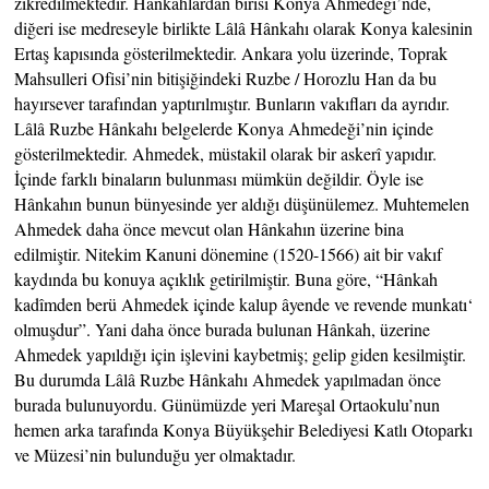
zikredilmektedir. Hânkahlardan birisi Konya Ahmedeği’nde,
diğeri ise medreseyle birlikte Lâlâ Hânkahı olarak Konya kalesinin
Ertaş kapısında gösterilmektedir. Ankara yolu üzerinde, Toprak
Mahsulleri Ofisi’nin bitişiğindeki Ruzbe / Horozlu Han da bu
hayırsever tarafından yaptırılmıştır. Bunların vakıfları da ayrıdır.
Lâlâ Ruzbe Hânkahı belgelerde Konya Ahmedeği’nin içinde
gösterilmektedir. Ahmedek, müstakil olarak bir askerî yapıdır.
İçinde farklı binaların bulunması mümkün değildir. Öyle ise
Hânkahın bunun bünyesinde yer aldığı düşünülemez. Muhtemelen
Ahmedek daha önce mevcut olan Hânkahın üzerine bina
edilmiştir. Nitekim Kanuni dönemine (1520-1566) ait bir vakıf
kaydında bu konuya açıklık getirilmiştir. Buna göre, “Hânkah
kadîmden berü Ahmedek içinde kalup âyende ve revende munkatı‘
olmuşdur”. Yani daha önce burada bulunan Hânkah, üzerine
Ahmedek yapıldığı için işlevini kaybetmiş; gelip giden kesilmiştir.
Bu durumda Lâlâ Ruzbe Hânkahı Ahmedek yapılmadan önce
burada bulunuyordu. Günümüzde yeri Mareşal Ortaokulu’nun
hemen arka tarafında Konya Büyükşehir Belediyesi Katlı Otoparkı
ve Müzesi’nin bulunduğu yer olmaktadır.