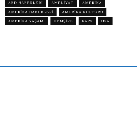
ABD HABERLERI
AMELIYAT
AMERIKA
AMERIKA HABERLERI
AMERIKA KÜLTÜRÜ
AMERIKA YAŞAMI
HEMŞIRE
KARS
USA