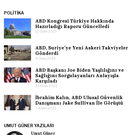
POLITIKA
ABD Kongresi Türkiye Hakkında
Hazırladığı Raporu Güncelledi
12 Ocak 2023
ABD, Suriye’ye Yeni Askeri Takviyeler
Gönderdi
9 Ocak 2023
ABD Başkanı Joe Biden Yaşlılığını ve
Sağlığını Sorgulayanları Anlayışla
Karşıladı
24 Ekim 2022
İbrahim Kalın, ABD Ulusal Güvenlik
Danışmanı Jake Sullivan İle Görüştü
7 Aralık 2022
UMUT GÜNER YAZILARI
Umut Güner