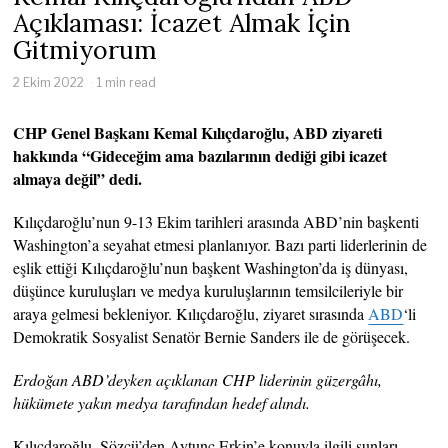
Açıklaması: İcazet Almak İçin
Gitmiyorum
2 Ekim 2022
1 min read
CHP Genel Başkanı Kemal Kılıçdaroğlu, ABD ziyareti
hakkında “Gideceğim ama bazılarının dediği gibi icazet
almaya değil” dedi.
Kılıçdaroğlu’nun 9-13 Ekim tarihleri ​​arasında ABD’nin başkenti
Washington’a seyahat etmesi planlanıyor. Bazı parti liderlerinin de
eşlik ettiği Kılıçdaroğlu’nun başkent Washington’da iş dünyası,
düşünce kuruluşları ve medya kuruluşlarının temsilcileriyle bir
araya gelmesi bekleniyor. Kılıçdaroğlu, ziyaret sırasında
ABD
‘li
Demokratik Sosyalist Senatör Bernie Sanders ile de görüşecek.
Erdoğan ABD’deyken açıklanan CHP liderinin güzergâhı,
hükümete yakın medya tarafından hedef alındı.
Kılıçdaroğlu, Sözcü’den Aytunç Erkin’e konuyla ilgili şunları