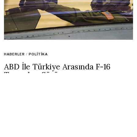
HABERLER
/
POLITIKA
ABD İle Türkiye Arasında F-16
Temasları Sürüyor
1 Ekim 2022
1 min read
AK Parti Genel Başkan Yardımcısı ve Dış İlişkiler Başkanı
Efkan Allah, Türkiye ile
ABD
arasındaki anlaşmazlığın
gerçekçi bir şekilde ele alınması gerektiğini belirterek, “F-16
alım sürecinin olumlu sonuçlanmasının Türkiye ile Türkiye
arasındaki ilişkileri yeniden güçlendireceğine inanıyoruz. iki
taraf. mevcut farklılıklarımıza güvenin ve çözün.”