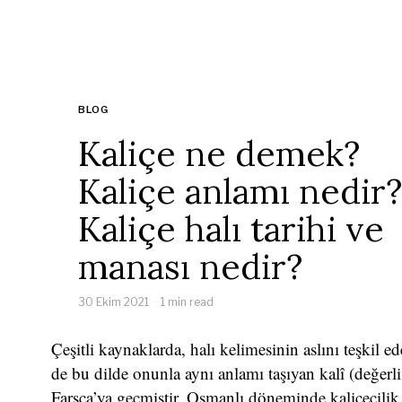
BLOG
Kaliçe ne demek?
Kaliçe anlamı nedir?
Kaliçe halı tarihi ve
manası nedir?
30 Ekim 2021
1 min read
Çeşitli kaynaklarda, halı kelimesinin aslını teşkil 
de bu dilde onunla aynı anlamı taşıyan kalî (değerl
Farsça’ya geçmiştir. Osmanlı döneminde kaliçecilik