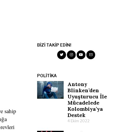
BIZI TAKIP EDIN!
POLITIKA
Antony
Blinken’den
Uyuşturucu İle
Mücadelede
Kolombiya’ya
ye sahip
Destek
lığa
4 Ekim 2022
revleri