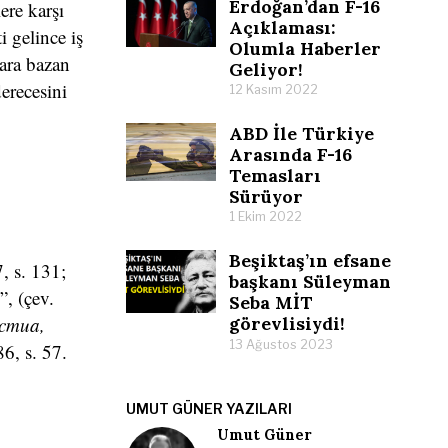
Erdoğan’dan F-16
ere karşı
Açıklaması:
i gelince iş
Olumla Haberler
ara bazan
Geliyor!
derecesini
12 Kasım 2022
ABD İle Türkiye
Arasında F-16
Temasları
Sürüyor
1 Ekim 2022
Beşiktaş’ın efsane
, s. 131;
başkanı Süleyman
, (çev.
Seba MİT
cmua,
görevlisiydi!
13 Ağustos 2023
6, s. 57.
UMUT GÜNER YAZILARI
Umut Güner