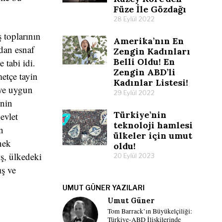
Füze İle Gözdağı
28 Eylül 2022
 toplarının
Amerika’nın En
ndan esnaf
Zengin Kadınları
Belli Oldu! En
 tabi idi.
Zengin ABD’li
etçe tayin
Kadınlar Listesi!
üye uygun
29 Eylül 2022
inin
Türkiye’nin
devlet
teknoloji hamlesi
n
ülkeler için umut
nek
oldu!
iş, ülkedeki
20 Eylül 2023
ş ve
UMUT GÜNER YAZILARI
Umut Güner
Tom Barrack’ın Büyükelçiliği:
Türkiye-ABD İlişkilerinde