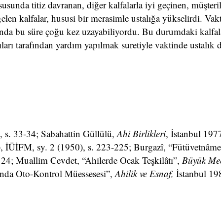
susunda titiz davranan, diğer kalfalarla iyi geçinen, müşteril
en kalfalar, hususi bir merasimle ustalığa yükselirdi. Vakt
anda bu süre çoğu kez uzayabiliyordu. Bu durumdaki kalfal
şıları tarafından yardım yapılmak suretiyle vaktinde ustalık 
, s. 33-34; Sabahattin Güllülü,
Ahi Birlikleri
, İstanbul 1977
), İÜİFM, sy. 2 (1950), s. 223-225; Burgazî, “Fütüvetnâme”
24; Muallim Cevdet, “Ahilerde Ocak Teşkilâtı”,
Büyük Me
ında Oto-Kontrol Müessesesi”,
Ahilik ve Esnaf,
İstanbul 198