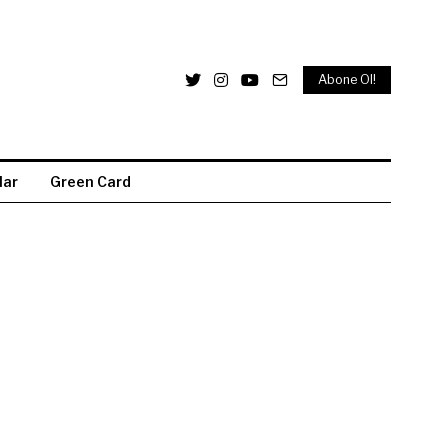
Abone Ol!
lar
Green Card