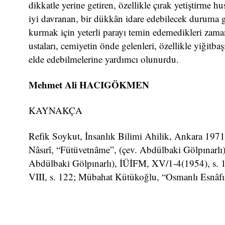
dikkatle yerine getiren, özellikle çırak yetiştirme hu
iyi davranan, bir dükkân idare edebilecek duruma gel
kurmak için yeterli parayı temin edemedikleri zam
ustaları, cemiyetin önde gelenleri, özellikle yiğitba
elde edebilmelerine yardımcı olunurdu.
Mehmet Ali HACIGÖKMEN
KAYNAKÇA
Refik Soykut, İnsanlık Bilimi Ahilik, Ankara 1971
Nâsırî, “Fütüvetnâme”, (çev. Abdülbaki Gölpınarlı
Abdülbaki Gölpınarlı), İÜİFM, XV/1-4(1954), s. 1
VIII, s. 122; Mübahat Kütükoğlu, “Osmanlı Esnâf