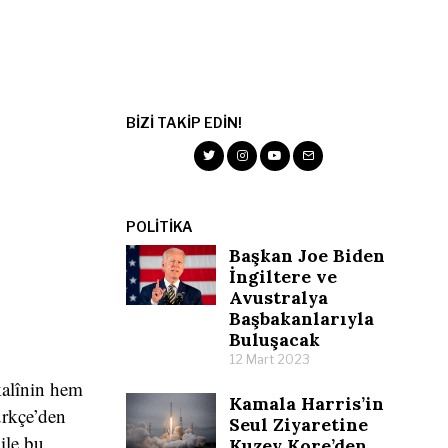
BIZI TAKIP EDIN!
POLITIKA
Başkan Joe Biden
İngiltere ve
Avustralya
Başbakanlarıyla
Buluşacak
12 Mart 2023
 kalînin hem
Kamala Harris’in
ürkçe’den
Seul Ziyaretine
ile bu
Kuzey Kore’den