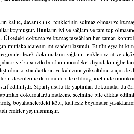
ın kalite, dayanıklılık, renklerinin solmaz olması ve kumaş
urallar koymuştur. Bunların iyi ve sağlam ve tam top olması
u. Ülkedeki dokuma ve kumaş tezgâhları her zaman kontrole
 için mutlaka idarenin müsaadesi lazımdı. Bütün eşya hüküm
ere gönderilecek dokumaların sağlam, renkleri sabit ve ölç
alanır ve bu suretle bunların memleket dışındaki rağbetler
liştirilmesi, standartların ve kalitenin yükseltilmesi için de 
umaların desenlerine dahi müdahale edilmiş, üretimde mümkü
sarf edilmiştir. Sipariş usulü ile yaptırılan dokumalar da ör
 yaptırılan dokumalarda malzeme seçimine bile dikkat edilm
iş, boyahanelerdeki kötü, kalitesiz boyamalar yasaklanmı
alı emirler yayınlanmıştır.