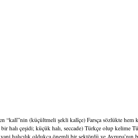
eden “kalî”nin (küçültmeli şekli kalîçe) Farsça sözlükte hem
i bir halı çeşidi; küçük halı, seccade) Türkçe olup kelime T
 yani halıcılık oldukça önemli bir sektördü ve Avrupa’nın b