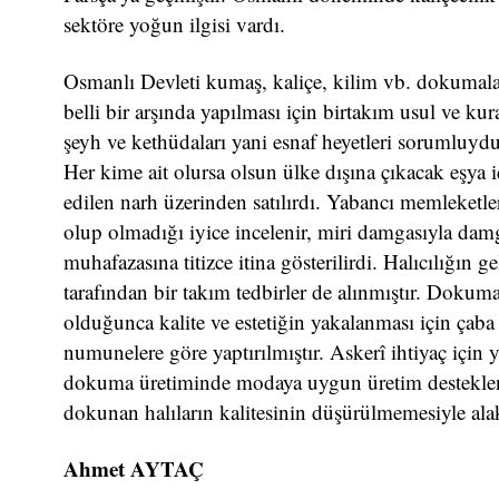
sektöre yoğun ilgisi vardı.
Osmanlı Devleti kumaş, kaliçe, kilim vb. dokumalar
belli bir arşında yapılması için birtakım usul ve k
şeyh ve kethüdaları yani esnaf heyetleri sorumluyd
Her kime ait olursa olsun ülke dışına çıkacak eşya
edilen narh üzerinden satılırdı. Yabancı memleketl
olup olmadığı iyice incelenir, miri damgasıyla damg
muhafazasına titizce itina gösterilirdi. Halıcılığın ge
tarafından bir takım tedbirler de alınmıştır. Dok
olduğunca kalite ve estetiğin yakalanması için çaba 
numunelere göre yaptırılmıştır. Askerî ihtiyaç için
dokuma üretiminde modaya uygun üretim desteklenm
dokunan halıların kalitesinin düşürülmemesiyle alak
Ahmet AYTAÇ