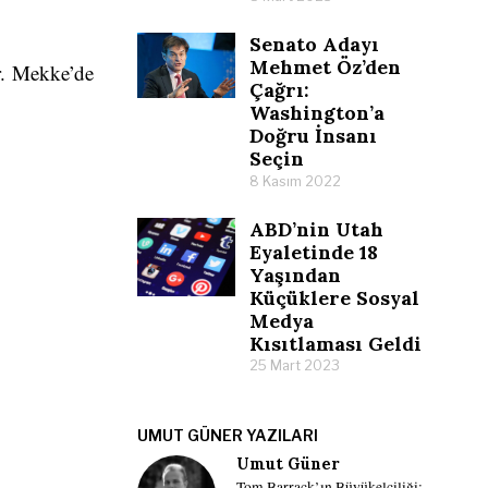
Senato Adayı
Mehmet Öz’den
ur. Mekke’de
Çağrı:
Washington’a
Doğru İnsanı
Seçin
8 Kasım 2022
ABD’nin Utah
Eyaletinde 18
Yaşından
Küçüklere Sosyal
Medya
Kısıtlaması Geldi
25 Mart 2023
UMUT GÜNER YAZILARI
Umut Güner
Tom Barrack’ın Büyükelçiliği: