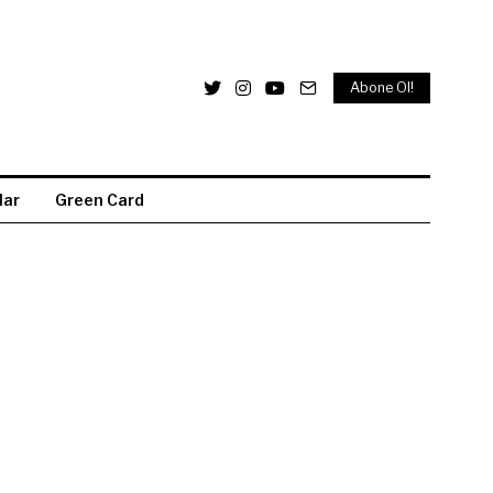
Abone Ol!
lar
Green Card