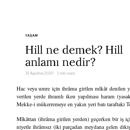
YAŞAM
Hill ne demek? Hill
anlamı nedir?
31 Ağustos 2020
1 min read
Hac veya umre için ihrâma girilen mîkât denilen y
verilen yerde ihramlı iken yapılması haram (yasak)
Mekke-i mükerremeye en yakın yeri batı taraftaki T
Mîkâttan (ihrâma girilen yerden) geçerken bir iş iç
niyetle ihrâmsız (iki parçadan meydana gelen dikiş