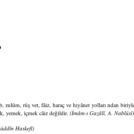
?
 zulüm, rüş vet, fâiz, haraç ve hıyânet yolları ndan biriyle
k, yemek, içmek câiz değildir.
(İmâm-ı
Gazâlî, A. Nablüsî)
âüddîn Haskefî)