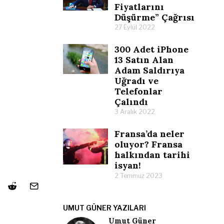
Fiyatlarını
Düşürme” Çağrısı
27 Eylül 2022
300 Adet iPhone
13 Satın Alan
Adam Saldırıya
Uğradı ve
Telefonlar
Çalındı
3 Aralık 2022
Fransa’da neler
oluyor? Fransa
halkından tarihi
isyan!
2 Temmuz 2023
UMUT GÜNER YAZILARI
Umut Güner