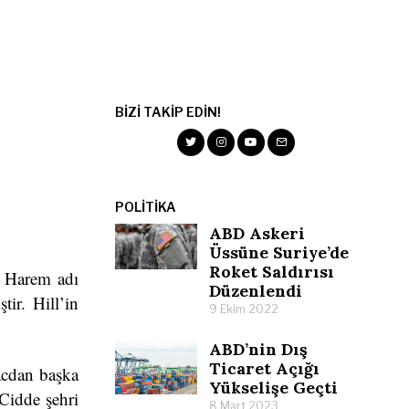
BIZI TAKIP EDIN!
POLITIKA
ABD Askeri
Üssüne Suriye’de
Roket Saldırısı
. Harem adı
Düzenlendi
tir. Hill’in
9 Ekim 2022
ABD’nin Dış
Ticaret Açığı
hacdan başka
Yükselişe Geçti
 Cidde şehri
8 Mart 2023