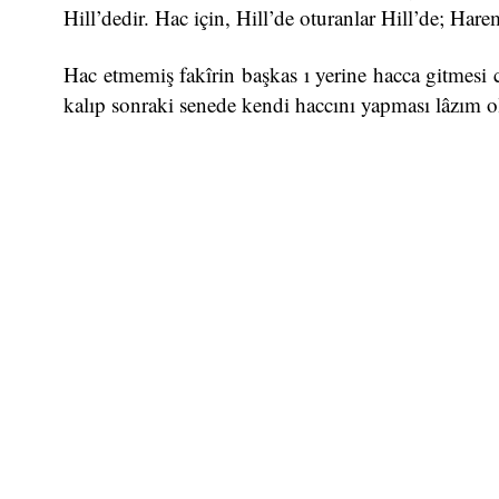
Hill’dedir. Hac için, Hill’de oturanlar Hill’de; Har
Hac etmemiş fakîrin başkas ı yerine hacca gitmesi c
kalıp sonraki senede kendi haccını yapması lâzım o