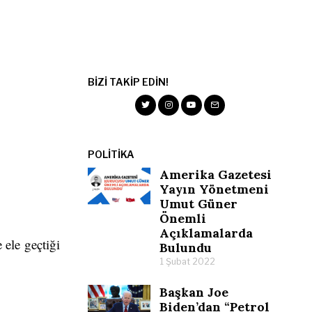
BIZI TAKIP EDIN!
POLITIKA
Amerika Gazetesi
Yayın Yönetmeni
Umut Güner
Önemli
Açıklamalarda
 ele geçtiği
Bulundu
1 Şubat 2022
Başkan Joe
Biden’dan “Petrol