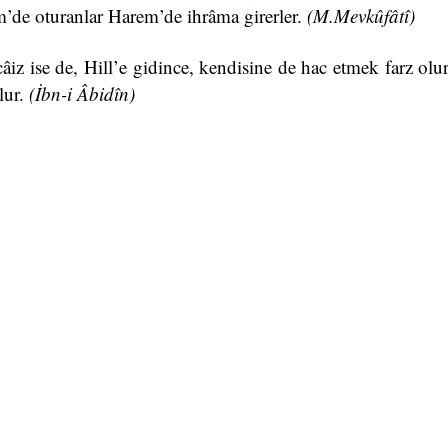
em’de oturanlar Harem’de ihrâma girerler.
(M.Mevkûfâtî)
âiz ise de, Hill’e gidince, kendisine de hac etmek farz ol
lur.
(İbn-i
Âbidîn)