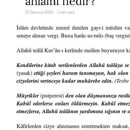
anlamı nedir?
21 Temmuz 2020
1 min read
İslâm devletinde zımmî denilen gayr-i müslim va
seneye alınan vergi. Buna harâc-ur-ruûs (baş vergisi
Allahü teâlâ Kur’ân-ı kerîmde meâlen buyuruyor ki
Kendilerine kitab verilenlerden Allahü teâlâya
ettiği şeyleri haram tanımayan, hak olan İ
(yasak)
cizyelerini verinceye kadar muhârebe edin.
(Tevbe 
Müşrikler
den olan düşmanınıza rastla
(putperest)
Kabûl ederlerse onları öldürmeyin. Kabûl etmezl
etmezlerse, Allahü teâlânın yardımına sığının ve
Kâfirlerden cizye alınmasını emretmekten maksat, o