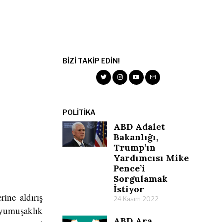
BIZI TAKIP EDIN!
POLITIKA
ABD Adalet
Bakanlığı,
Trump’ın
Yardımcısı Mike
Pence’i
Sorgulamak
İstiyor
ine aldırış
24 Kasım 2022
 yumuşaklık
ABD Ara