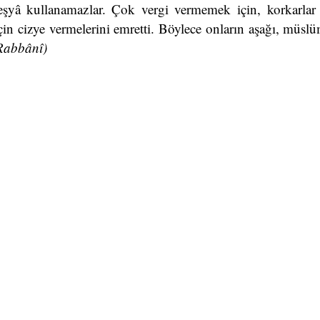
şyâ kullanamazlar. Çok vergi vermemek için, korkarlar ve
çin cizye vermelerini emretti. Böylece onların aşağı, müsl
Rabbânî)