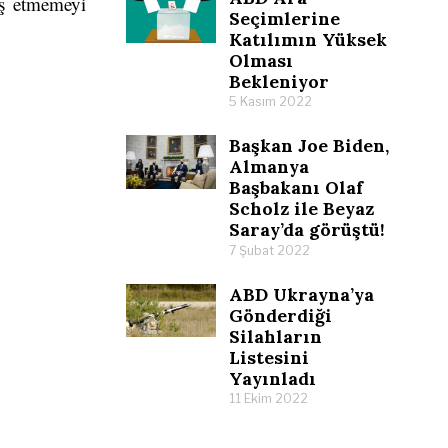
rış etmemeyi
Seçimlerine
Katılımın Yüksek
Olması
Bekleniyor
5 Kasım 2022
Başkan Joe Biden,
Almanya
Başbakanı Olaf
Scholz ile Beyaz
Saray’da görüştü!
7 Şubat 2022
ABD Ukrayna’ya
Gönderdiği
Silahların
Listesini
Yayınladı
11 Ekim 2022