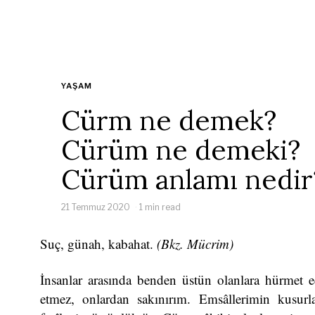
YAŞAM
Cürm ne demek?
Cürüm ne demeki?
Cürüm anlamı nedir
21 Temmuz 2020
1 min read
Suç, günah, kabahat.
(Bkz. Mücrim)
İnsanlar arasında benden üstün olanlara hürmet ed
etmez, onlardan sakınırım. Emsâllerimin kusurl