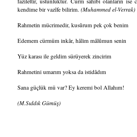
fazîlettir, üstünlüktür. Cürm sâhibi olanların ise
kendime bir vazîfe bilirim.
(Muhammed el-Verrak)
Rahmetin mücrimedir, kusûrum pek çok benim
Edemem cürmüm inkâr, hâlim mâlûmun senin
Yüz karası ile geldim sürüyerek zincirim
Rahmetini umarım yoksa da istidâdım
Sana güçlük mü var? Ey keremi bol Allahım!
(M.Sıddık Gümüş)