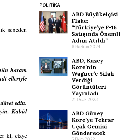
POLITIKA
ABD Büyükelçisi
Flake:
“Türkiye’ye F-16
lık seneden
Satışında Önemli
Adım Atıldı”
6 Haziran 2024
ABD, Kuzey
Kore’nin
lünün haram
Wagner’e Silah
i elleriyle
Verdiği
Görüntüleri
Yayınladı
21 Ocak 2023
 dâvet edin.
eyin. Kabûl
ABD Güney
Kore’ye Tekrar
Uçak Gemisi
Gönderecek
er ki, cizye
5 Ekim 2022