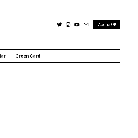
Abone Ol!
lar
Green Card