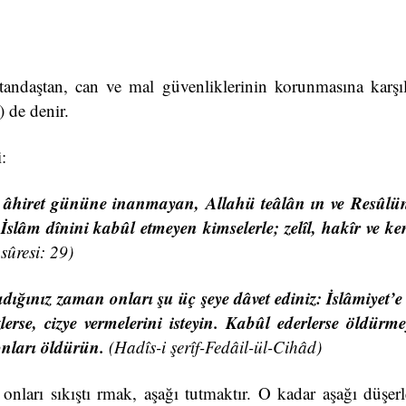
tandaştan, can ve mal güvenliklerinin korunmasına karşı
) de denir.
:
 ve âhiret gününe inanmayan, Allahü teâlân ın ve Resû
slâm dînini kabûl etmeyen kimselerle; zelîl, hakîr ve kend
sûresi: 29)
dığınız zaman onları şu üç şeye dâvet
ediniz: İslâmiyet’e
erse, cizye vermelerini isteyin. Kabûl ederlerse öldürm
 onları öldürün.
(Hadîs-i şerîf-Fedâil-ül-Cihâd)
nları sıkıştı rmak, aşağı tutmaktır. O kadar aşağı düşerl