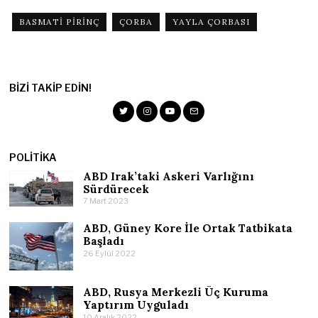
BASMATI PIRINÇ
ÇORBA
YAYLA ÇORBASI
BIZI TAKIP EDIN!
POLITIKA
ABD Irak’taki Askeri Varlığını
Sürdürecek
7 Mart 2023
ABD, Güney Kore İle Ortak Tatbikata
Başladı
26 Eylül 2022
ABD, Rusya Merkezli Üç Kuruma
Yaptırım Uyguladı
10 Aralık 2022