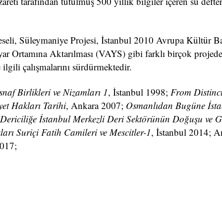
areti tarafından tutulmuş 500 yıllık bilgiler içeren su defter
seli, Süleymaniye Projesi, İstanbul 2010 Avrupa Kültür B
ayar Ortamına Aktarılması (VAYS) gibi farklı birçok projede
 ilgili çalışmalarını sürdürmektedir.
snaf Birlikleri ve Nizamları 1
, İstanbul 1998;
From Distinct
yet Hakları Tarihi
, Ankara 2007;
Osmanlıdan Bugüne İsta
Dericiliğe İstanbul Merkezli Deri Sektörünün Doğuşu ve G
arı Suriçi Fatih Camileri ve Mescitler-1
, İstanbul 2014; 
2017;