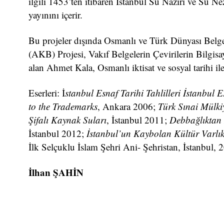
ilgili 1453’ten itibaren İstanbul Su Nazırı ve Su Nez
yayınını içerir.
Bu projeler dışında Osmanlı ve Türk Dünyası Belge
(AKB) Projesi, Vakıf Belgelerin Çevirilerin Bilgis
alan Ahmet Kala, Osmanlı iktisat ve sosyal tarihi ile
Eserleri: İ
stanbul Esnaf Tarihi Tahlilleri İstanbul E
to the Trademarks
, Ankara 2006;
Türk Sınai Mülki
Şifalı Kaynak Suları
, İstanbul 2011;
Debbağlıktan 
İstanbul 2012;
İstanbul’un Kaybolan Kültür Varlıkl
İlk Selçuklu İslam Şehri Ani- Şehristan, İstanbul, 
İlhan ŞAHİN