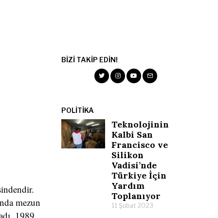
BIZI TAKIP EDIN!
POLITIKA
Teknolojinin
Kalbi San
Francisco ve
Silikon
Vadisi’nde
Türkiye İçin
Yardım
sindendir.
Toplanıyor
ılında mezun
11 Şubat 2023
ladı. 1989