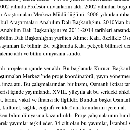
002 yılında Profesör unvanlarını aldı. 2002 yılından bugü
rihi Araştırmaları Merkezi Müdürlüğünü, 2006 yılından itiba
tanbul Araştırmaları Anabilim Dalı Başkanlığını, 2010’dan 
i Anabilim Dalı Başkanlığını ve 2011-2014 tarihleri arasında 
Anabilim Dalı Başkanlığını yürüten Ahmet Kala, özellikle Os
ve yayımları ile bilinir. Bu bağlamda Kala, pekçok bilimsel de
kaleme aldı ve bilim dünyasına sundu.
li projelerin içinde yer aldı. Bu bağlamda Kurucu Başkanl
aştırmaları Merkezi’nde proje koordinatörü, yayın yönetme
imza attı. Bu çalışmalarından bir kısmı, Osmanlı iktisat ta
isi içinde yayımlandı. XVIII. yüzyıla ait bu serideki ahkâ
t, tarım, vakıf ve finansı ile ilgilidir. Bundan başka Osmanl
ültürel, sağlık, coğrafî ve idarî ana konularını içeren alt
en bilim dünyasına kazandırıldı. Proje çalışmalarının bir d
rek yayımlar teşkil eder. 34 cilt olan bu yayımlar, İstanbul s