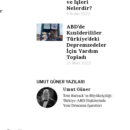
ve İşleri
Nelerdir?
ve
4 Aralık 2022
ABD’de
Kızılderililer
Türkiye’deki
Depremzedeler
İçin Yardım
Topladı
20 Mart 2023
UMUT GÜNER YAZILARI
Umut Güner
Tom Barrack’ın Büyükelçiliği:
Türkiye-ABD İlişkilerinde
Yeni Dönemin İşaretleri