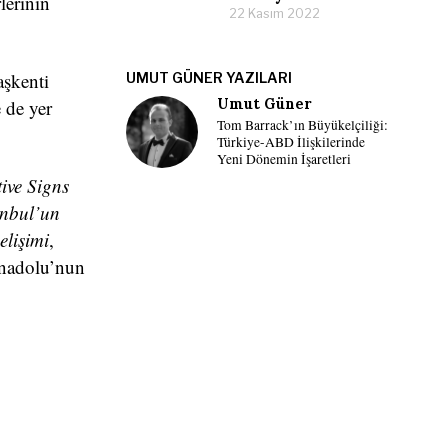
lerinin
22 Kasım 2022
aşkenti
UMUT GÜNER YAZILARI
Umut Güner
 de yer
Tom Barrack’ın Büyükelçiliği:
Türkiye-ABD İlişkilerinde
Yeni Dönemin İşaretleri
ive Signs
nbul’un
elişimi
,
Anadolu’nun