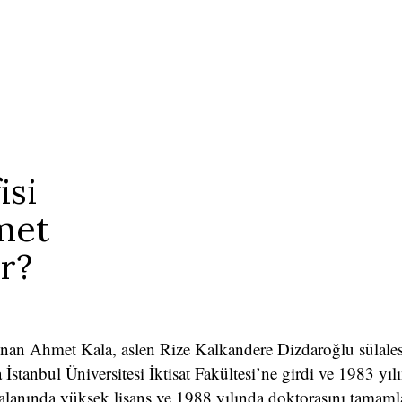
isi
met
ir?
ulunan Ahmet Kala, aslen Rize Kalkandere Dizdaroğlu sülale
a İstanbul Üniversitesi İktisat Fakültesi’ne girdi ve 1983 y
i alanında yüksek lisans ve 1988 yılında doktorasını tamam