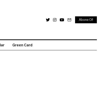
Abone Ol!
lar
Green Card