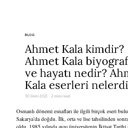
BLOG
Ahmet Kala kimdir?
Ahmet Kala biyograf
ve hayatı nedir? Ah
Kala eserleri nelerd
30 Ekim 2021
2 mins read
Osmanlı dönemi esnafları ile ilgili birçok eseri b
Sakarya’da doğdu. İlk, orta ve lise tahsilinden sonr
oldu. 1985 yılında aynı üniversitenin İktisat Tarih