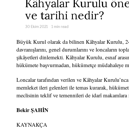
Kâhyalar Kurulu ön
ve tarihi nedir?
30 Ekim 2021
1 min read
Büyük Kurul olarak da bilinen Kâhyalar Kurulu, 24 
davranışlarını, genel durumlarını ve loncaların top
şikâyetleri dinlemekti. Kâhyalar Kurulu, esnaf arası
hükümete başvurmadan, hükümetçe müdahaleye me
Loncalar tarafından verilen ve Kâhyalar Kurulu’nca
memleket ileri gelenleri ile temas kurarak, hükümeti
meclisinin teklif ve temennileri de idarî makamlara il
Bekir ŞAHİN
KAYNAKÇA