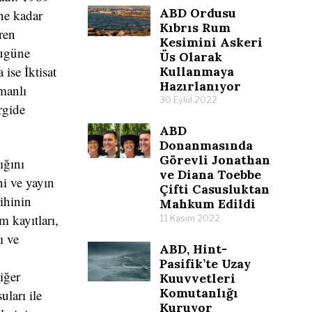
ABD Ordusu
ne kadar
Kıbrıs Rum
ren
Kesimini Askeri
bugüne
Üs Olarak
ise İktisat
Kullanmaya
Hazırlanıyor
manlı
30 Eylül 2022
rgide
ABD
Donanmasında
Görevli Jonathan
ığını
ve Diana Toebbe
ni ve yayın
Çifti Casusluktan
rihinin
Mahkum Edildi
m kayıtları,
11 Kasım 2022
ı ve
ABD, Hint-
Pasifik’te Uzay
iğer
Kuuvvetleri
Komutanlığı
uları ile
Kuruyor