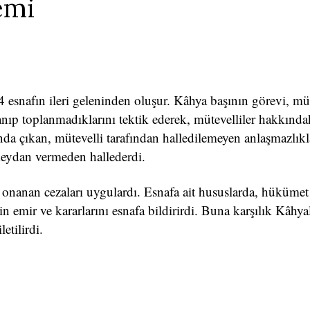
emi
esnafın ileri geleninden oluşur. Kâhya başının görevi, müt
lanıp toplanmadıklarını tektik ederek, mütevelliler hakkında
nda çıkan, mütevelli tarafından halledilemeyen anlaşmazlıkl
ydan vermeden hallederdi.
 onanan cezaları uygulardı. Esnafa ait hususlarda, hükümet
n emir ve kararlarını esnafa bildirirdi. Buna karşılık Kâhya
etilirdi.