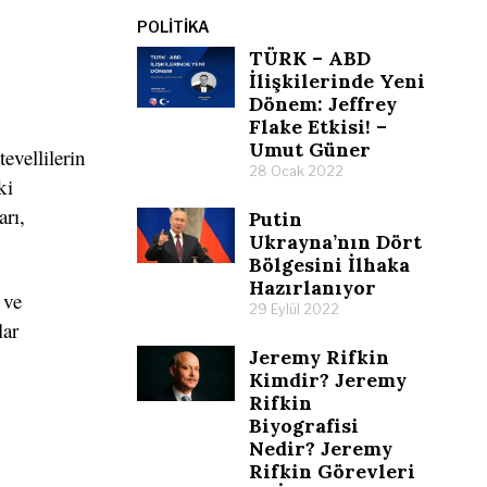
POLITIKA
TÜRK – ABD
İlişkilerinde Yeni
Dönem: Jeffrey
Flake Etkisi! –
Umut Güner
evellilerin
28 Ocak 2022
ki
arı,
Putin
Ukrayna’nın Dört
Bölgesini İlhaka
Hazırlanıyor
 ve
29 Eylül 2022
lar
Jeremy Rifkin
Kimdir? Jeremy
Rifkin
Biyografisi
Nedir? Jeremy
Rifkin Görevleri