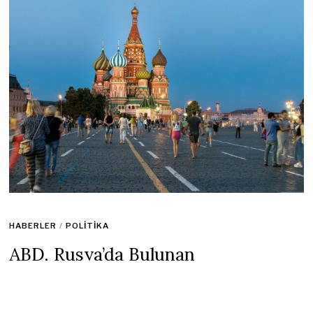
HABERLER
/
POLITIKA
ABD, Rusya’da Bulunan
Vatandaşlarına Ülkeyi Terk Edin
Çağrısı Yaptı