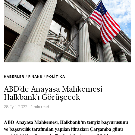
HABERLER
/
FINANS
/
POLITIKA
ABD’de Anayasa Mahkemesi
Halkbank’ı Görüşecek
28 Eylül 2022
1 min read
ABD Anayasa Mahkemesi, Halkbank’ın temyiz başvurusunu
ve başsavcılık tarafından yapılan itirazları Çarşamba günü