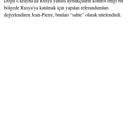
Doğu Ukrayna’da Rusya yanlısı ayrılıkçıların kontrol ettiği bir
bölgede Rusya’ya katılmak için yapılan referandumları
değerlendiren Jean-Pierre, bunları “sahte” olarak nitelendirdi.