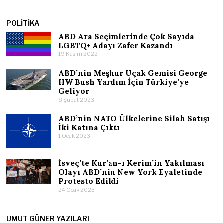
POLITIKA
ABD Ara Seçimlerinde Çok Sayıda
LGBTQ+ Adayı Zafer Kazandı
19 Kasım 2022
ABD’nin Meşhur Uçak Gemisi George
HW Bush Yardım İçin Türkiye’ye
Geliyor
8 Şubat 2023
ABD’nin NATO Ülkelerine Silah Satışı
İki Katına Çıktı
1 Ocak 2023
İsveç’te Kur’an-ı Kerim’in Yakılması
Olayı ABD’nin New York Eyaletinde
Protesto Edildi
24 Ocak 2023
UMUT GÜNER YAZILARI