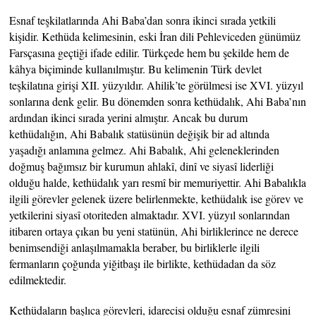
Esnaf teşkilatlarında Ahi Baba’dan sonra ikinci sırada yetkili
kişidir. Kethüda kelimesinin, eski İran dili Pehleviceden günümüz
Farsçasına geçtiği ifade edilir. Türkçede hem bu şekilde hem de
kâhya biçiminde kullanılmıştır. Bu kelimenin Türk devlet
teşkilatına girişi XII. yüzyıldır. Ahilik’te görülmesi ise XVI. yüzyıl
sonlarına denk gelir. Bu dönemden sonra kethüdalık, Ahi Baba’nın
ardından ikinci sırada yerini almıştır. Ancak bu durum
kethüdalığın, Ahi Babalık statüsünün değişik bir ad altında
yaşadığı anlamına gelmez. Ahi Babalık, Ahi geleneklerinden
doğmuş bağımsız bir kurumun ahlakî, dinî ve siyasî liderliği
olduğu halde, kethüdalık yarı resmî bir memuriyettir. Ahi Babalıkla
ilgili görevler gelenek üzere belirlenmekte, kethüdalık ise görev ve
yetkilerini siyasî otoriteden almaktadır. XVI. yüzyıl sonlarından
itibaren ortaya çıkan bu yeni statünün, Ahi birliklerince ne derece
benimsendiği anlaşılmamakla beraber, bu birliklerle ilgili
fermanların çoğunda yiğitbaşı ile birlikte, kethüdadan da söz
edilmektedir.
Kethüdaların başlıca görevleri, idarecisi olduğu esnaf zümresini