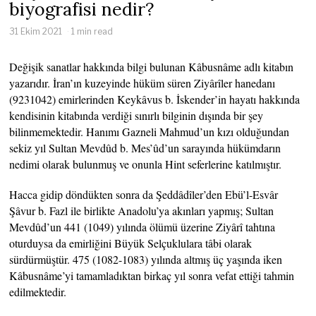
biyografisi nedir?
31 Ekim 2021
1 min read
Değişik sanatlar hakkında bilgi bulunan Kâbusnâme adlı kitabın
yazarıdır. İran’ın kuzeyinde hüküm süren Ziyârîler hanedanı
(9231042) emirlerinden Keykâvus b. İskender’in hayatı hakkında
kendisinin kitabında verdiği sınırlı bilginin dışında bir şey
bilinmemektedir. Hanımı Gazneli Mahmud’un kızı olduğundan
sekiz yıl Sultan Mevdûd b. Mes’ûd’un sarayında hükümdarın
nedimi olarak bulunmuş ve onunla Hint seferlerine katılmıştır.
Hacca gidip döndükten sonra da Şeddâdîler’den Ebü’l-Esvâr
Şâvur b. Fazl ile birlikte Anadolu’ya akınları yapmış; Sultan
Mevdûd’un 441 (1049) yılında ölümü üzerine Ziyârî tahtına
oturduysa da emirliğini Büyük Selçuklulara tâbi olarak
sürdürmüştür. 475 (1082-1083) yılında altmış üç yaşında iken
Kâbusnâme’yi tamamladıktan birkaç yıl sonra vefat ettiği tahmin
edilmektedir.