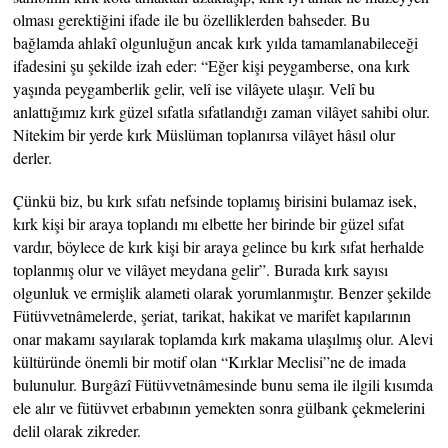
olması gerektiğini ifade ile bu özelliklerden bahseder. Bu
bağlamda ahlakî olgunluğun ancak kırk yılda tamamlanabileceği
ifadesini şu şekilde izah eder: “Eğer kişi peygamberse, ona kırk
yaşında peygamberlik gelir, velî ise vilâyete ulaşır. Velî bu
anlattığımız kırk güzel sıfatla sıfatlandığı zaman vilâyet sahibi olur.
Nitekim bir yerde kırk Müslüman toplanırsa vilâyet hâsıl olur
derler.
Çünkü biz, bu kırk sıfatı nefsinde toplamış birisini bulamaz isek,
kırk kişi bir araya toplandı mı elbette her birinde bir güzel sıfat
vardır, böylece de kırk kişi bir araya gelince bu kırk sıfat herhalde
toplanmış olur ve vilâyet meydana gelir”. Burada kırk sayısı
olgunluk ve ermişlik alameti olarak yorumlanmıştır. Benzer şekilde
Fütüvvetnâmelerde, şeriat, tarikat, hakikat ve marifet kapılarının
onar makamı sayılarak toplamda kırk makama ulaşılmış olur. Alevi
kültüründe önemli bir motif olan “Kırklar Meclisi”ne de imada
bulunulur. Burgâzî Fütüvvetnâmesinde bunu sema ile ilgili kısımda
ele alır ve fütüvvet erbabının yemekten sonra gülbank çekmelerini
delil olarak zikreder.