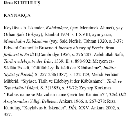
Rıza KURTULUŞ
KAYNAKÇA
Keykâvus b. İskender,
Kabûsnâme,
(çev. Mercimek Ahmet), yay.
Orhan Şaik Gökyay), İstanbul 1974, s. I-XVIII; aynı yazar,
Müntehab-ı Kabûsnâme
(yay. Saîd Nefîsî), Tahran 1320, s. 3-37;
Edward Granwille Browne,
A literary history of Persia: from
firdawsi to Sa’di,
II,Cambridge 1956, s. 276-287; Zebihullah Safâ,
,
Tarîh-i edebiyat-ı der İrân
1339, II, s. 898-902; Meryem es-
Sâdâtu Es‘adî, “Güftârhâ-yi İktisâdî der Kâbûsnâme”,
Ittılât-ı
Siyâsi-yi İktisâd,
S. 257-258(1387), s. 122-129; Mehdi Ferhânî
Müferid, “Siyâset, Târîh ve Edebiyyât der Kâbûsnâme”,
Târîh ve
Temeddün-i İslâmî
, S. 3(1385), s. 55-72; Zeynep Korkmaz,
‘’Kabus-name ve Marzuban-name Çevirileri Kimindir?’’,
Türk Dili
Araştırmaları Yıllığı Belleten
, Ankara 1966, s. 267-278; Rıza
Kurtuluş, “Keykâvus b. İskender”,
DİA,
XXV, Ankara 2002, s.
357.