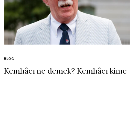
BLOG
Kemhâcı ne demek? Kemhâcı kime
denir? Kemhâcı anlamı ve tarihi
nedir?
31 Ekim 2021
5 mins read
Kavsız bir kadife olan kemhanın Türkçeye ne zaman girdiği
hakkında bilgi bulunmamaktadır. Hârizmşahların kemha sözünü
söylendiği bilinmemektedir. Zemahşeri eserinde “yupka kemha”
yani yufka (ince) kemha sözünü kullanmaktadır. Dede Korkut