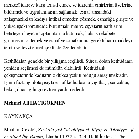
merkezî idareye karşı temsil etmek ve idarenin emirlerini üyelerine
bildirmek ve uygulanmasını sağlamak, esnaf arasındaki
anlaşmazlıkları kadıya intikal etmeden çözmek, esnaflığa girişte ve
yükselişteki törenlerde bulunmak, mal ve eşyaların narhlarını
belirleyen heyetin toplantılarına katılmak, haksız rekabete
girilmesini önlemek ve esnaf ve sanatkârlara gerekli ham maddeyi
temin ve tevzi etmek şeklinde özetlenebilir.
Kethüdalar, genelde bir yıllığına seçilirdi. Süresi dolan kethüdanın
yeniden seçilmesi de mümkün olabilirdi. Kethüdalık
çekişmelerinde kadıların oldukça yetkili olduğu anlaşılmaktadır.
İşinin fazlalığı dolayısıyla esnaf kethüdasına yiğitbaşı, sancaktar,
bekçi, duacı gibi görevliler yardım ederdi.
Mehmet Ali HACIGÖKMEN
KAYNAKÇA
Muallim Cevdet,
Zeyl ala fasl “al-ahiyya el- fityân et- Türkiyye” fi
er-rıhleti İbn Batuta
, İstanbul 1932, s. 344; Halil İnalcık, “The