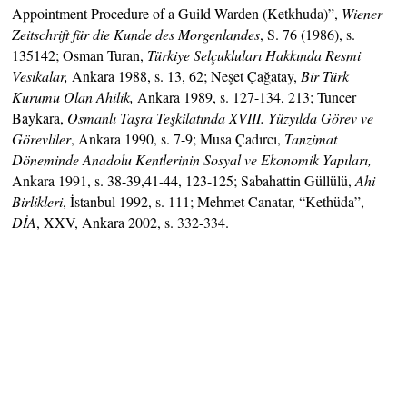
Appointment Procedure of a Guild Warden (Ketkhuda)”,
Wiener
Zeitschrift für die Kunde des Morgenlandes
, S. 76 (1986), s.
135142; Osman Turan,
Türkiye Selçukluları Hakkında Resmi
Vesikalar,
Ankara 1988, s. 13, 62; Neşet Çağatay,
Bir Türk
Kurumu Olan Ahilik,
Ankara 1989, s. 127-134, 213; Tuncer
Baykara,
Osmanlı
Taşra Teşkilatında XVIII. Yüzyılda Görev ve
Görevliler
, Ankara 1990, s. 7-9; Musa Çadırcı,
Tanzimat
Döneminde Anadolu Kentlerinin Sosyal ve Ekonomik Yapıları,
Ankara 1991, s. 38-39,41-44, 123-125; Sabahattin Güllülü,
Ahi
Birlikleri
, İstanbul 1992, s. 111; Mehmet Canatar, “Kethüda”,
DİA
, XXV, Ankara 2002, s. 332-334.