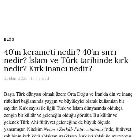
BLOG
40’ın kerameti nedir? 40’ın sırrı
nedir? İslam ve Türk tarihinde kırk
nedir? Kırk inancı nedir?
31 Ekim 2021
1 min read
Başta Türk dünyası olmak üzere Orta Doğu ve İran’da din ve inanç
ritüelleri bağlamında yaygın ve büyüleyici olarak kullanılan bir
sayıdır. Kırk sayısı ile ilgili Türk ve İslam dünyasında oldukça
zengin bir kültür ve geleneğin olduğu görülür. Bu kültür ve
gelenek Türk Ahi-fütüvvet geleneğine de büyük ölçüde
yansımıştır. Nitekim
Necm-i Zerkûb Fütüvvetnâmesi
’nde, fütüvvet
sahibinin kırk kötü ahlaktan uzaklaşıp, kırk iyi ahlak ile müzeyyen