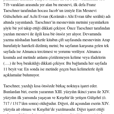
71b varakları arasında yer alan bu mesnevi, ilk defa Franz
Taeschner tarafından hocası Jacob’un izniyle Ein Mesnevi
Gülschehris auf Achi Evran (Kerâmât-ı Ahi Evran tâbe serâhû) adı
altında yayımlandı. Taeschner’in mesnevinin metnini yayımlarken
şöyle bir yol takip ettiği dikkati çekiyor. Önce Taeschner tarafından
yazılan mesnevi ile ilgili kısa bir önsöz yer alıyor. Devamında
yazma nüshadan hareketle kitabın çift sayfasında mesnevinin Arap
hurufatiyle harekeli dizilmiş metni; bu sayfanın karşısına gelen tek
sayfada ise Almanca tercümesi ve yorumu veriliyor. Almanca
kısımda asıl metinde anlamı çözülemeyen kelime veya ifadelerin
(….) ile boş bırakıldığı dikkati çekiyor. Bu bağlamda her sayfada
11 beyit var. En sonda ise metinde geçen bazı kelimelerle ilgili
açıklamalar bulunuyor.
Taeschner, yazdığı kısa önsözde birkaç noktaya işaret eder.
Bunlardan biri, eserin yazarının XIII. yüzyılın ikinci yarısı ile XIV.
yüzyılın ilk yarısında yaşayan ve Kırşehir’de yetişen Gülşehrî (ö.
717 / 1317’den sonra) olduğudur. Diğeri, dil açısından eserin XIV.
yüzyıla ait olması ve Kırşehir’de yazılmasıdır. Diğer işaret ettiği