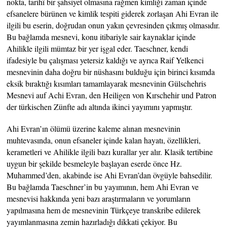
nokta, tarihî bir şahsiyet olmasına rağmen kimliği zaman içinde
efsanelere bürünen ve kimlik tespiti giderek zorlaşan Ahi Evran ile
ilgili bu eserin, doğrudan onun yakın çevresinden çıkmış olmasıdır.
Bu bağlamda mesnevi, konu itibariyle sair kaynaklar içinde
Ahilikle ilgili mümtaz bir yer işgal eder. Taeschner, kendi
ifadesiyle bu çalışması yetersiz kaldığı ve ayrıca Raif Yelkenci
mesnevinin daha doğru bir nüshasını bulduğu için birinci kısımda
eksik bıraktığı kısımları tamamlayarak mesnevinin Gülschehris
Mesnevi auf Achi Evran, den Heiligen von Kırschehir und Patron
der türkischen Zünfte adı altında ikinci yayımını yapmıştır.
Ahi Evran’ın ölümü üzerine kaleme alınan mesnevinin
muhtevasında, onun efsaneler içinde kalan hayatı, özellikleri,
kerametleri ve Ahilikle ilgili bazı kurallar yer alır. Klasik tertibine
uygun bir şekilde besmeleyle başlayan eserde önce Hz.
Muhammed’den, akabinde ise Ahi Evran’dan övgüyle bahsedilir.
Bu bağlamda Taeschner’in bu yayımının, hem Ahi Evran ve
mesnevisi hakkında yeni bazı araştırmaların ve yorumların
yapılmasına hem de mesnevinin Türkçeye transkribe edilerek
yayımlanmasına zemin hazırladığı dikkati çekiyor. Bu