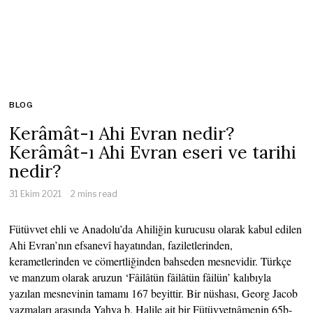
BLOG
Kerâmât-ı Ahi Evran nedir?
Kerâmât-ı Ahi Evran eseri ve tarihi
nedir?
31 Ekim 2021
2 mins read
Fütüvvet ehli ve Anadolu’da Ahiliğin kurucusu olarak kabul edilen
Ahi Evran’nın efsanevî hayatından, faziletlerinden,
kerametlerinden ve cömertliğinden bahseden mesnevidir. Türkçe
ve manzum olarak aruzun ‘Fâilâtün fâilâtün fâilün’ kalıbıyla
yazılan mesnevinin tamamı 167 beyittir. Bir nüshası, Georg Jacob
yazmaları arasında Yahya b. Halile ait bir Fütüvvetnâmenin 65b-