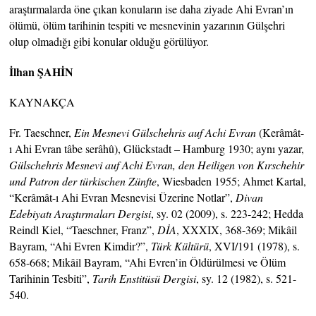
araştırmalarda öne çıkan konuların ise daha ziyade Ahi Evran’ın
ölümü, ölüm tarihinin tespiti ve mesnevinin yazarının Gülşehri
olup olmadığı gibi konular olduğu görülüyor.
İlhan ŞAHİN
KAYNAKÇA
Fr. Taeschner,
Ein Mesnevi Gülschehris auf Achi
Evran
(Kerâmât-
ı Ahi Evran tâbe serâhû), Glückstadt – Hamburg 1930; aynı yazar,
Gülschehris Mesnevi auf Achi Evran, den Heiligen von Kırschehir
und Patron der türkischen Zünfte
, Wiesbaden 1955; Ahmet Kartal,
“Kerâmât-ı Ahi Evran Mesnevisi Üzerine Notlar”,
Divan
Edebiyatı Araştırmaları Dergisi
, sy. 02 (2009), s. 223-242; Hedda
Reindl Kiel, “Taeschner, Franz”,
DİA
, XXXIX, 368-369; Mikâil
Bayram, “Ahi Evren Kimdir?”,
Türk Kültürü
, XVI/191 (1978), s.
658-668; Mikâil Bayram, “Ahi Evren’in Öldürülmesi ve Ölüm
Tarihinin Tesbiti”,
Tarih Enstitüsü Dergisi
, sy. 12 (1982), s. 521-
540.