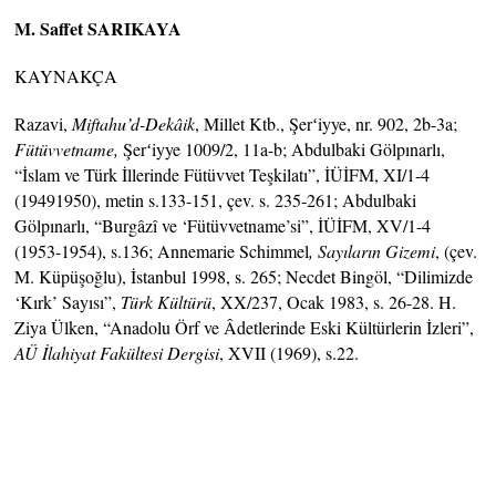
M. Saffet SARIKAYA
KAYNAKÇA
Razavi,
Miftahu’d-Dekâik
, Millet Ktb., Şerʻiyye, nr. 902, 2b-3a;
Fütüvvetname,
Şerʻiyye 1009/2, 11a-b; Abdulbaki Gölpınarlı,
“İslam ve Türk İllerinde Fütüvvet Teşkilatı”, İÜİFM, XI/1-4
(19491950), metin s.133-151, çev. s. 235-261; Abdulbaki
Gölpınarlı, “Burgâzî ve ‘Fütüvvetname’si”, İÜİFM, XV/1-4
(1953-1954), s.136; Annemarie Schimmel
, Sayıların Gizemi
, (çev.
M. Küpüşoğlu), İstanbul 1998, s. 265; Necdet Bingöl, “Dilimizde
‘Kırk’ Sayısı”,
Türk Kültürü
, XX/237, Ocak 1983, s. 26-28. H.
Ziya Ülken, “Anadolu Örf ve Âdetlerinde Eski Kültürlerin İzleri”,
AÜ İlahiyat Fakültesi Dergisi
, XVII (1969), s.22.